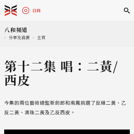
目錄
八和頻道
-
分享及資源
-
主頁
第十二集 唱：二黃/
西皮
今集的兩位藝術總監新劍郎和南鳳挑選了反線二黃、乙
反二黃、滴珠二黃及乙反西皮。