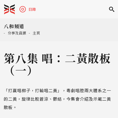
目錄
八和頻道
-
分享及資源
-
主頁
第八集 唱：二黃散板
（一）
「打贏唱梆子，打輸唱二黃」，粵劇唱腔兩大體系之一
的二黃，旋律比較蒼涼、鬱結，今集會介紹及示範二黃
散板。