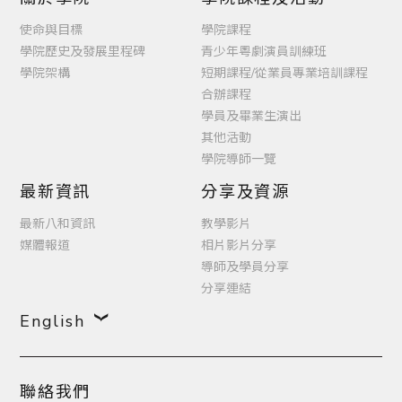
使命與目標
學院課程
學院歷史及發展里程碑
青少年粵劇演員訓練班
學院架構
短期課程/從業員專業培訓課程
合辦課程
學員及畢業生演出
其他活動
學院導師一覽
最新資訊
分享及資源
最新八和資訊
教學影片
媒體報道
相片影片分享
導師及學員分享
分享連結
English
聯絡我們