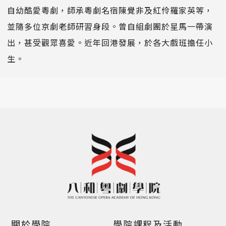
自幼酷愛粵劇，師承粵劇名宿陳覺非及紅伶羅家英等，
並隨多位京劇老師研習身段。曾自組劇團於星馬一帶演
出，甚受觀眾喜愛。近年回港發展，於各大戲班擔任小
生。
關於學院
學院課程及活動