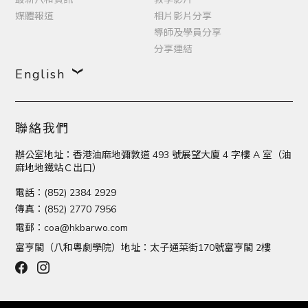
媒體報道
相片影片分享
導師及學員分享
分享連結
English
聯絡我們
辦公室地址：香港油麻地彌敦道 493 號展望大廈 4 字樓 A 室（油
麻地地鐵站Ｃ出口）
電話：(852) 2384 2929
傳真：(852) 2770 7956
電郵：
coa@hkbarwo.com
富亨閣（八和粵劇學院）地址：太子通菜街170號富亨閣 2樓