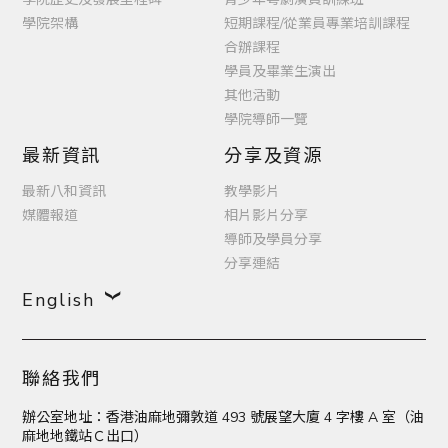
學院架構
短期課程/從業員專業培訓課程
合辦課程
學員及畢業生演出
其他活動
學院導師一覽
最新資訊
分享及資源
最新八和資訊
教學影片
媒體報道
相片影片分享
導師及學員分享
分享連結
English
聯絡我們
辦公室地址：香港油麻地彌敦道 493 號展望大廈 4 字樓 A 室（油
麻地地鐵站Ｃ出口）