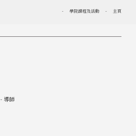
-
學院課程及活動
-
主頁
 導師