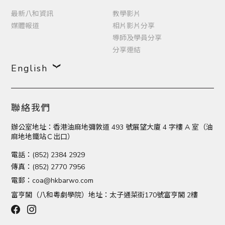
最新八和資訊
教學影片
媒體報道
相片影片分享
導師及學員分享
分享連結
English
聯絡我們
辦公室地址：香港油麻地彌敦道 493 號展望大廈 4 字樓 A 室（油
麻地地鐵站Ｃ出口）
電話：(852) 2384 2929
傳真：(852) 2770 7956
電郵：
coa@hkbarwo.com
富亨閣（八和粵劇學院）地址：太子通菜街170號富亨閣 2樓