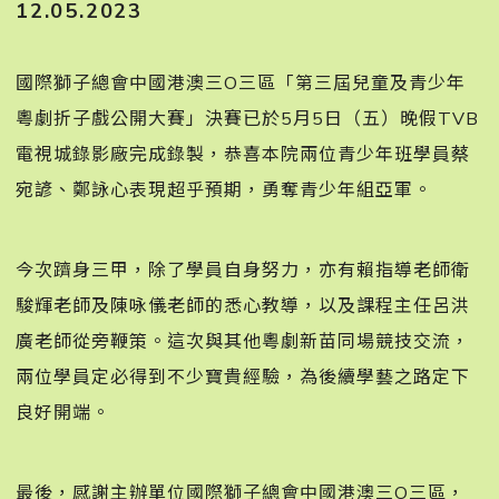
12.05.2023
國際獅子總會中國港澳三O三區「第三屆兒童及青少年
粵劇折子戲公開大賽」決賽已於5月5日（五）晚假TVB
電視城錄影廠完成錄製，恭喜本院兩位青少年班學員蔡
宛諺、鄭詠心表現超乎預期，勇奪青少年組亞軍。
今次躋身三甲，除了學員自身努力，亦有賴指導老師衛
駿輝老師及陳咏儀老師的悉心教導，以及課程主任呂洪
廣老師從旁鞭策。這次與其他粵劇新苗同場競技交流，
兩位學員定必得到不少寶貴經驗，為後續學藝之路定下
良好開端。󠀠
最後，感謝主辦單位國際獅子總會中國港澳三O三區，