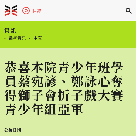
目錄
資訊
-
最新資訊
-
主頁
恭喜本院青少年班學
員蔡宛諺、鄭詠心奪
得獅子會折子戲大賽
青少年組亞軍
公佈日期