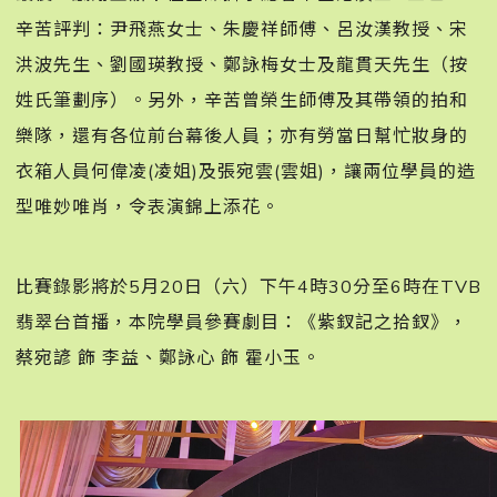
辛苦評判：尹飛燕女士、朱慶祥師傅、呂汝漢教授、宋
洪波先生、劉國瑛教授、鄭詠梅女士及龍貫天先生（按
姓氏筆劃序）。另外，辛苦曾榮生師傅及其帶領的拍和
樂隊，還有各位前台幕後人員；亦有勞當日幫忙妝身的
衣箱人員何偉凌(凌姐)及張宛雲(雲姐)，讓兩位學員的造
型唯妙唯肖，令表演錦上添花。
比賽錄影將於5月20日（六）下午4時30分至6時在TVB
翡翠台首播，本院學員參賽劇目：《紫釵記之拾釵》，
蔡宛諺 飾 李益、鄭詠心 飾 霍小玉。󠀠