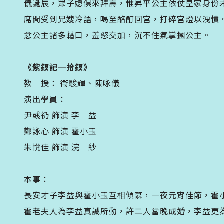
儀誕辰，眾子媳俱來拜壽，惟昇平公主依仗皇家身份
席間受到兄嫂冷語，喝至酩酊回宮，打碎宮燈以洩憤
忿公主諸多藉口，羞怒交加，沉不住氣掌摑公主。
《紫釵記—拾釵》
教 授： 衞駿輝、陳咏儀
演出學員：
尹彧礽 飾演 李 益
鄭詠心 飾演 霍小玉
朱悅佳 飾演 浣 紗
本事：
長安才子李益與霍小玉互相傾慕，一夜元宵佳節，霍
霍老夫人為李益真誠所動，許二人當晚成婚，李益更