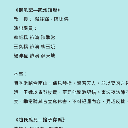
《獅吼記—跪池頂燈》
教 授： 衞駿輝、陳咏儀
演出學員：
蘇鈺橋 飾演 陳季常
王奕橋 飾演 柳玉娥
楊沛權 飾演 蘇東坡
本事：
陳季常踏雪南山，偶見琴操，驚若天人，並以妻贈之
娥，玉娥以青梨杖責，更罰他跪池認錯。東坡夜訪陳
妻，季常聽其言立寫休書，不料記漏內容，弄巧反拙
《趙氏孤兒—捨子存孤》