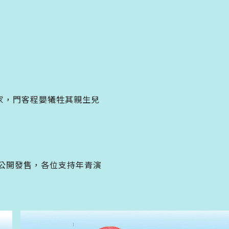
家，門客程嬰犧牲其親生兒
公開發售，各位支持年青演