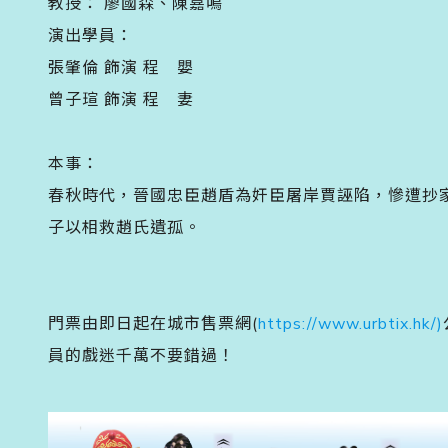
教授： 廖國森、陳嘉鳴
演出學員：
張肇倫 飾演 程 嬰
曾子瑄 飾演 程 妻
本事：
春秋時代，晉國忠臣趙盾為奸臣屠岸賈誣陷，慘遭抄
子以相救趙氏遺孤。
門票由即日起在城市售票網(
https://www.urbtix.hk/
)
員的戲迷千萬不要錯過！