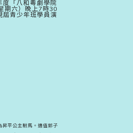
3年度「八和粵劇學院
星期六）晚上7時30
現屆青少年班學員演
為昇平公主駙馬。適值郭子