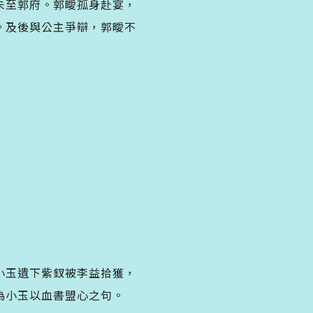
未至郭府。郭曖孤身赴宴，
。及後與公主爭辯，郭曖不
小玉遺下紫釵被李益拾獲，
為小玉以血書盟心之句。