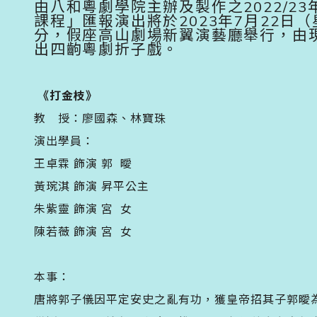
由八和粵劇學院主辦及製作之2022/2
課程」匯報演出將於2023年7月22日（
分，假座高山劇場新翼演藝廳舉行，由
出四齣粵劇折子戲。󠀠
《打金枝》
教 授：廖國森、林寶珠
演出學員：
王卓霖 飾演 郭 曖
黃琬淇 飾演 昇平公主
朱紫靈 飾演 宮 女
陳若薇 飾演 宮 女
本事：
唐將郭子儀因平定安史之亂有功，獲皇帝招其子郭曖