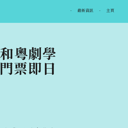
-
最新資訊
-
主頁
八和粵劇學
門票即日