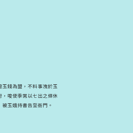
碧玉錢為盟，不料事洩於玉
府，唆使季常以七出之條休
，被玉娥持書告至衙門。