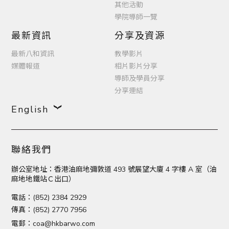
其他活動
學院導師一覽
最新資訊
分享及資源
最新八和資訊
教學影片
媒體報道
相片影片分享
導師及學員分享
分享連結
English
聯絡我們
辦公室地址：香港油麻地彌敦道 493 號展望大廈 4 字樓 A 室（油
麻地地鐵站Ｃ出口）
電話：(852) 2384 2929
傳真：(852) 2770 7956
電郵：
coa@hkbarwo.com