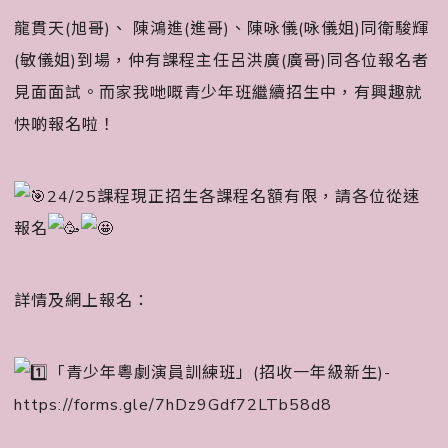
龍貫天(旭哥)、 陳鴻進(進哥)、陳咏儀(咏儀姐)同衛駿輝
(敏儀姐)到場，仲有課程主任呂洪廣(廣哥)同各位報名者
見面面試。而家我哋嘅青少年班繼續招生中，有興趣就
快啲報名啦！󠀠󠀠
24/25課程現正招生各課程名額有限，請各位從速
報名
詳情及網上報名：
「青少年粵劇演員訓練班」(招收一年級新生)-
https://forms.gle/7hDz9Gdf72LTb58d8