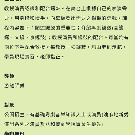
教授演員認識和配合鑼鼓。在舞台上根據自己的表演需
要，用身段和造手，向掌板發出需要之鑼鼓的信號。課
程內容如下：闡述鑼鼓的重要性；介紹粤劇鑼鼓(高邊
鑼、文鑼、京鑼鼓)；教授演員和鑼鼓的配合。每堂均有
兩位下手配合教授。每教授一種鑼鼓，均由老師示範，
學員現埸實習，老師指正。󠀠
󠀠
導師
游龍師傅󠀠
󠀠
對象
公開招生，有基礎粵劇音樂知識人士或演員(油麻地新秀
演出系列之演員及八和粵劇學院畢業生優先)
舉辦年份