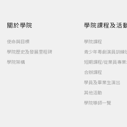
關於學院
學院課程及活
使命與目標
學院課程
學院歷史及發展里程碑
青少年粵劇演員訓練
學院架構
短期課程/從業員專
合辦課程
學員及畢業生演出
其他活動
學院導師一覽