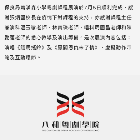
保良局蕭漢森小學粵劇課程展演於7月8日順利完成，感
謝張炳堅校長在疫情下對課程的支持，亦感謝課程主任
兼演科溫玉瑜老師、林寶珠老師、唱科周國昌老師和陳
愛蓮老師的悉心教導及演出籌備。是次展演內容包括：
演唱《餓馬搖鈴》及《鳳閣恩仇未了情》、虛擬動作示
範及互動環節。