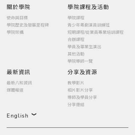
關於學院
學院課程及活動
使命與目標
學院課程
學院歷史及發展里程碑
青少年粵劇演員訓練班
學院架構
短期課程/從業員專業培訓課程
合辦課程
學員及畢業生演出
其他活動
學院導師一覽
最新資訊
分享及資源
最新八和資訊
教學影片
媒體報道
相片影片分享
導師及學員分享
分享連結
English