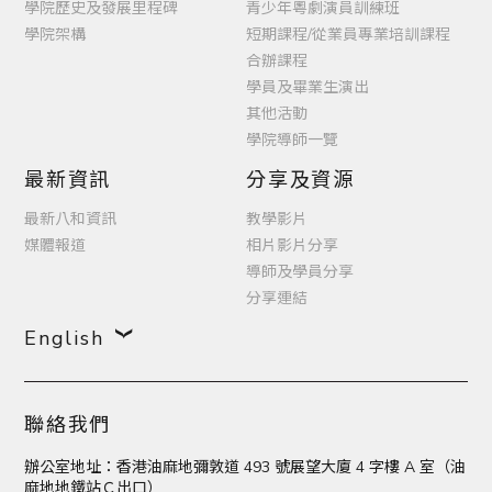
學院歷史及發展里程碑
青少年粵劇演員訓練班
學院架構
短期課程/從業員專業培訓課程
合辦課程
學員及畢業生演出
其他活動
學院導師一覽
最新資訊
分享及資源
最新八和資訊
教學影片
媒體報道
相片影片分享
導師及學員分享
分享連結
English
聯絡我們
辦公室地址：香港油麻地彌敦道 493 號展望大廈 4 字樓 A 室（油
麻地地鐵站Ｃ出口）