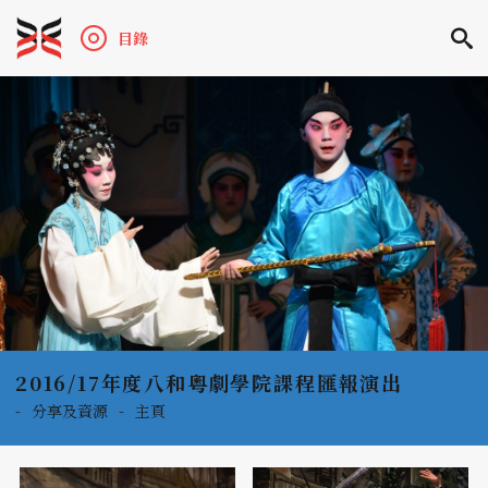
目錄
2016/17年度八和粵劇學院課程匯報演出
-
分享及資源
-
主頁