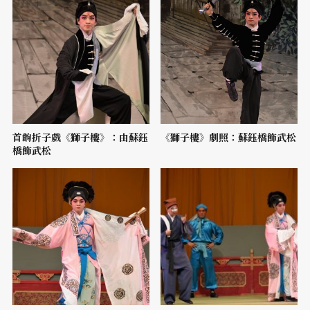
首齣折子戲《獅子樓》：由蘇鈺
《獅子樓》劇照：蘇鈺橋飾武松
橋飾武松