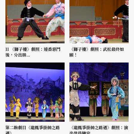
11 《獅子樓》劇照：連番惡鬥
《獅子樓》劇照：武松最終如
後，分出勝...
願！
第二齣劇目《龍鳳爭掛帥之路
《龍鳳爭掛帥之路遇》劇照：演
遇》
出學員陳安...