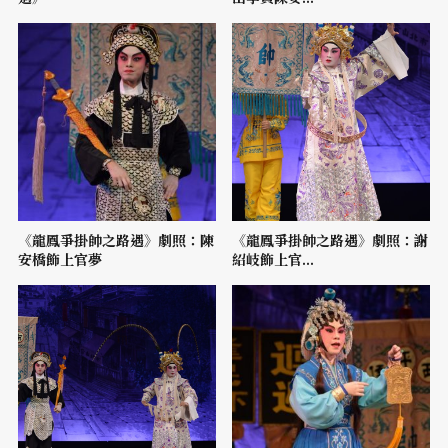
《龍鳳爭掛帥之路遇》劇照：陳
《龍鳳爭掛帥之路遇》劇照：謝
安橋飾上官夢
紹岐飾上官...