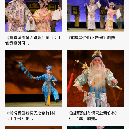
《龍鳳爭掛帥之路遇》劇照：上
《龍鳳爭掛帥之路遇》劇照
官雲龍與司...
《無情寶劍有情天之紫竹林》
《無情寶劍有情天之紫竹林》
（上半部）劇...
（上半部）劇照...