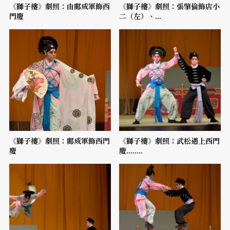
《獅子樓》劇照：由鄺成軍飾西
《獅子樓》劇照：張肇倫飾店小
門慶
二（左）、...
《獅子樓》劇照：鄺成軍飾西門
《獅子樓》劇照：武松遇上西門
慶
慶........