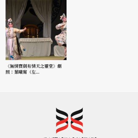
《無情寶劍有情天之靈堂》劇
照：葉曦甯（左...