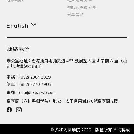
媒體報道
相片影片分享
導師及學員分享
分享連結
English
聯絡我們
辦公室地址：香港油麻地彌敦道 493 號展望大廈 4 字樓 A 室（油
麻地地鐵站Ｃ出口）
電話：(852) 2384 2929
傳真：(852) 2770 7956
電郵：
coa@hkbarwo.com
富亨閣（八和粵劇學院）地址：太子通菜街170號富亨閣 2樓
© 八和粵劇學院 2026｜版權所有 不得轉載