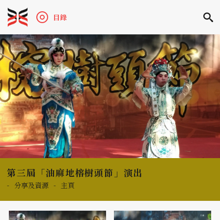
目錄
第三屆「油麻地榕樹頭節」演出
-
分享及資源
-
主頁