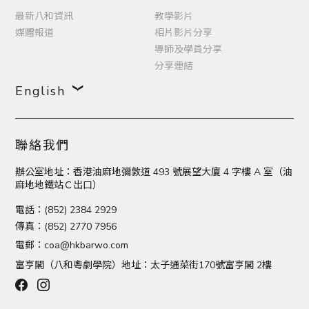
最新八和資訊
教學影片
媒體報道
相片影片分享
導師及學員分享
分享連結
English
聯絡我們
辦公室地址：香港油麻地彌敦道 493 號展望大廈 4 字樓 A 室（油
麻地地鐵站Ｃ出口）
電話：(852) 2384 2929
傳真：(852) 2770 7956
電郵：
coa@hkbarwo.com
富亨閣（八和粵劇學院）地址：太子通菜街170號富亨閣 2樓