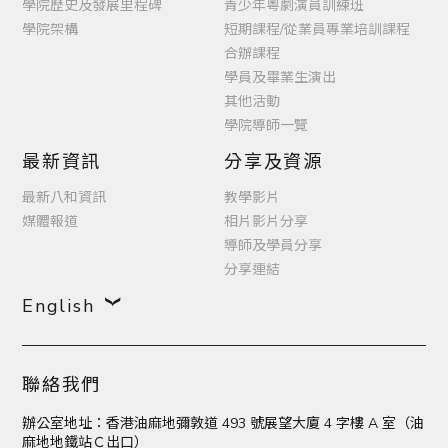
學院歷史及發展里程碑
青少年粵劇演員訓練班
學院架構
短期課程/從業員專業培訓課程
合辦課程
學員及畢業生演出
其他活動
學院導師一覽
最新資訊
分享及資源
最新八和資訊
教學影片
媒體報道
相片影片分享
導師及學員分享
分享連結
English
聯絡我們
辦公室地址：香港油麻地彌敦道 493 號展望大廈 4 字樓 A 室（油
麻地地鐵站Ｃ出口）