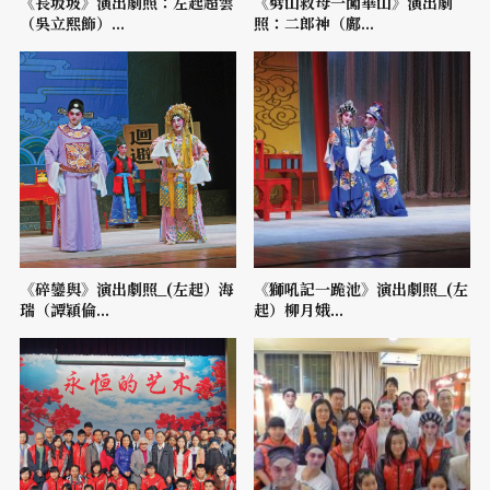
《長坂坡》演出劇照：左起超雲
《劈山救母一闖華山》演出劇
（吳立熙飾）...
照：二郎神（鄺...
《碎鑾與》演出劇照_(左起）海
《獅吼記一跪池》演出劇照_(左
瑞（譚穎倫...
起）柳月娥...