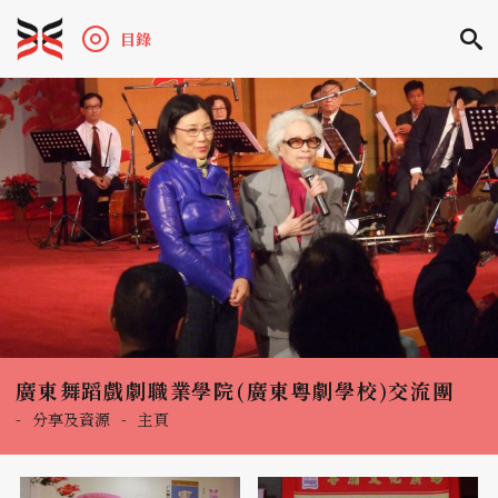
目錄
廣東舞蹈戲劇職業學院(廣東粵劇學校)交流團
-
分享及資源
-
主頁