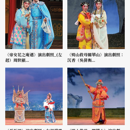
《帝女花之庵遇》演出劇照_(左
《劈山救母關華山》演出劇照：
起）周世顯...
沉香（吳倩衡...