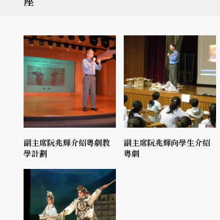
座
副主席阮兆輝介紹粵劇教
副主席阮兆輝向學生介紹
學計劃
粵劇