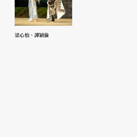
梁心怡、譚穎倫