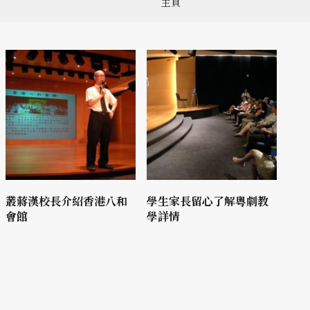
主頁
叢蔣漢校長介紹香港八和
學生家長留心了解粵劇教
會館
學詳情