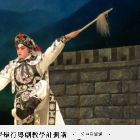
學舉行粵劇教學計劃講
-
分享及資源
-