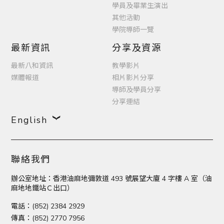
學員及畢業生演出
其他活動
學院導師一覽
最新資訊
分享及資源
最新八和資訊
教學影片
媒體報道
相片影片分享
導師及學員分享
分享連結
English
聯絡我們
辦公室地址：香港油麻地彌敦道 493 號展望大廈 4 字樓 A 室（油
麻地地鐵站Ｃ出口）
電話：(852) 2384 2929
傳真：(852) 2770 7956