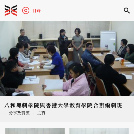
目錄
八和粤劇學院與香港大學教育學院合辦編劇班
-
分享及資源
-
主頁