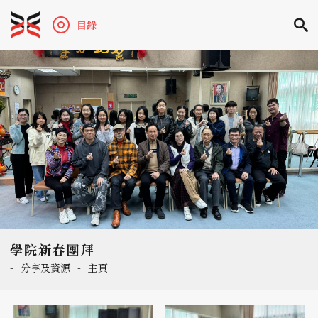
目錄
學院新春團拜
-
分享及資源
-
主頁