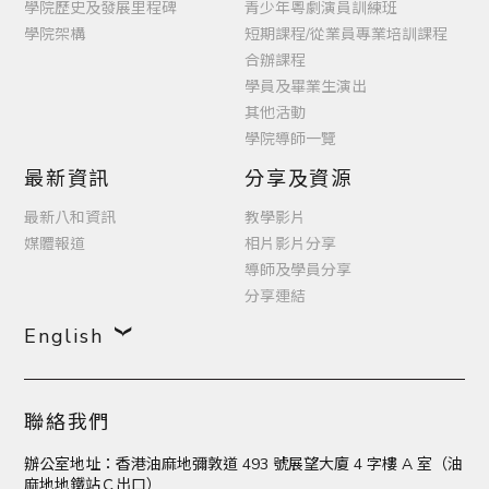
學院歷史及發展里程碑
青少年粵劇演員訓練班
學院架構
短期課程/從業員專業培訓課程
合辦課程
學員及畢業生演出
其他活動
學院導師一覽
最新資訊
分享及資源
最新八和資訊
教學影片
媒體報道
相片影片分享
導師及學員分享
分享連結
English
聯絡我們
辦公室地址：香港油麻地彌敦道 493 號展望大廈 4 字樓 A 室（油
麻地地鐵站Ｃ出口）