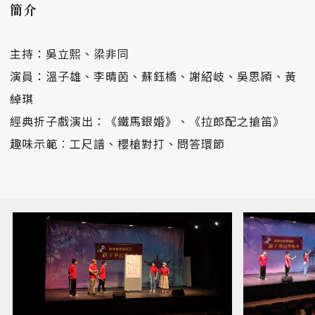
簡介
主持：吳立熙、梁非同
演員：溫子雄、李晴茵、蘇鈺橋、謝紹岐、吳思頴、黃
綽琪
經典折子戲演出：《鐵馬銀婚》、《拉郎配之搶笛》
趣味示範︰工尺譜、櫻槍對打、問答環節