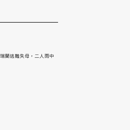
女瑞蘭逃難失母，二人雨中