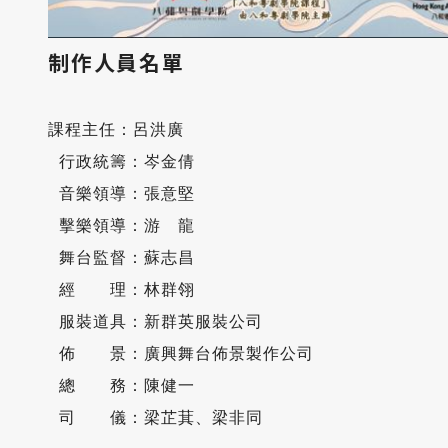
制作人員名單
課程主任：呂洪廣

 行政統籌：岑金倩

 音樂領導：張意堅

 擊樂領導：游　龍

 舞台監督：蘇志昌

 經​　　理：林群翎

 服裝道具：新群英服裝公司

 佈　　​景：廣興舞台佈景製作公司

 總​　　​務：陳健一

 司​　　​儀：梁芷萁、梁非同