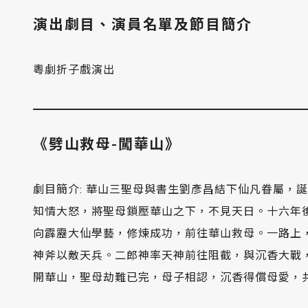
演出劇目、演員名單及節目簡介
粵劇折子戲演出
《劈山救母-闖華山》
劇目簡介: 華山三聖母與書生劉彥昌結下仙凡眷屬，
知情大怒，將聖母鎖壓華山之下，不見天日。十六年
向霹靂大仙學藝，修煉成功，前往華山救母。一路上
神斧以敵天兵。二郎神率天神前往阻截，與沉香大戰
開華山，聖母劫難已完，母子相認，沉香得償母愛，