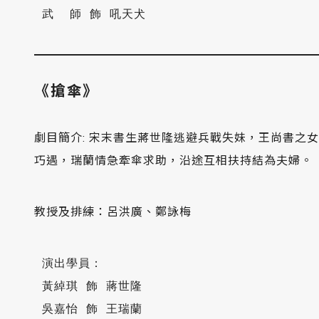
《搶傘》
劇目簡介: 宋末書生蔣世隆逃避兵戰失妹，王尚書之
巧遇，瑞蘭情急牽傘求助，沿途互相扶持結為夫婦。
教授及排練：呂洪廣、鄭詠梅
 演出學員：

 黃綽琪 飾 蔣世隆

 吳嘉怡 飾 王瑞蘭 