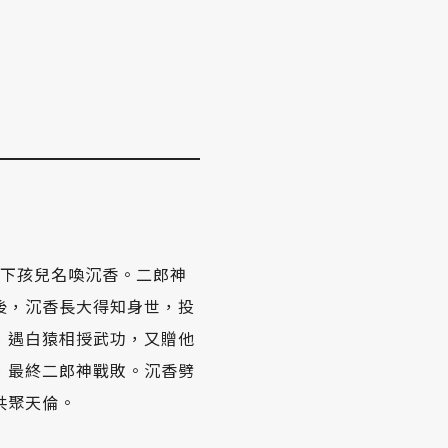
誕下孩兒名喚沉香。二郎神
後，沉香長大得知身世，投
，遇白猿相授武功，又贈他
，最終二郎神戰敗。沉香劈
共聚天倫。