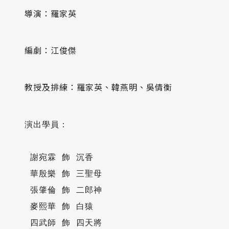
導演：羅家英
編劇：江俊傑
教授及排練：羅家英、韓燕明、吳倩衡
演出學員： 

 謝宛霖 飾 沉香

 華殷樂 飾 三聖母

 張肇倫 飾 二郎神

 麥熙華 飾 白猿

 四武師 飾 四天將
