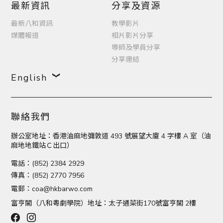
最新資訊
分享及資源
最新八和資訊
教學影片
媒體報道
相片影片分享
導師及學員分享
分享連結
English
聯絡我們
辦公室地址：香港油麻地彌敦道 493 號展望大廈 4 字樓 A 室（油
麻地地鐵站Ｃ出口）
電話：(852) 2384 2929
傳真：(852) 2770 7956
電郵：
coa@hkbarwo.com
富亨閣（八和粵劇學院）地址：太子通菜街170號富亨閣 2樓