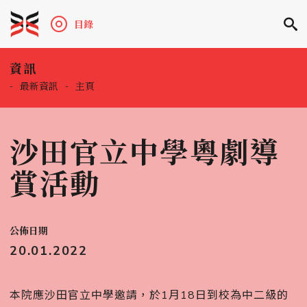
目錄
資訊
-
最新資訊
-
主頁
沙田官立中學粵劇導
賞活動
公佈日期
20.01.2022
本院應沙田官立中學邀請，於1月18日到校為中二級的