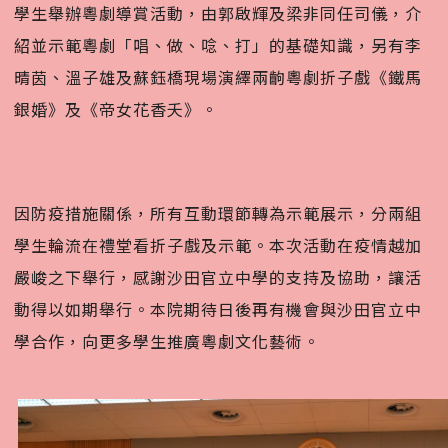
學生舉辦粵劇導賞活動，由郭啟輝及梁非同任司儀，介
紹並示範粵劇「唱、做、唸、打」的基礎知識，另有李
晴茵、溫子雄及蘇鈺橋現場演繹兩齣粵劇折子戲《鐵馬
銀婚》及《帝女花香夭》。
因防疫措施關係，所有互動環節轉為示範展示，分兩組
學生輪流在禮堂看折子戲及示範。本次活動在疫情越加
嚴峻之下舉行，感謝沙田官立中學的支持及協助，讓活
動得以如期舉行。本院期待日後再有機會與沙田官立中
學合作，向更多學生推廣粵劇文化藝術。