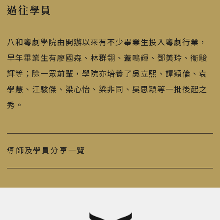
過往學員
八和粵劇學院由開辦以來有不少畢業生投入粵劇行業，
早年畢業生有廖國森、林群翎、蓋鳴輝、鄧美玲、衞駿
輝等；除一眾前輩，學院亦培養了吳立熙、譚穎倫、袁
學慧、江駿傑、梁心怡、梁非同、吳思穎等一批後起之
秀。
導師及學員分享一覽