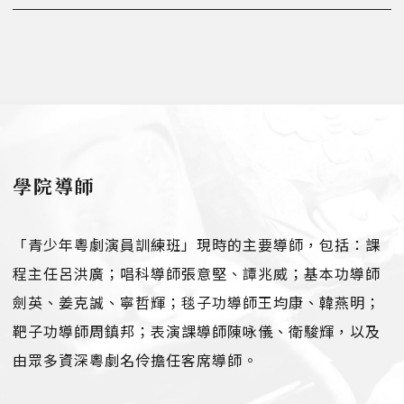
學院導師
「青少年粵劇演員訓練班」現時的主要導師，包括：課
程主任呂洪廣；唱科導師張意堅、譚兆威；基本功導師
劍英、姜克誠、寧哲輝；毯子功導師王均康、韓燕明；
靶子功導師周鎮邦；表演課導師陳咏儀、衛駿輝，以及
由眾多資深粵劇名伶擔任客席導師。