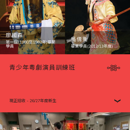
廖國森
吳倩衡
第一屆(1980至1982年)畢業
學員
畢業學員(2012/13年度)
青少年粵劇演員訓練班
現正招收 - 26/27年度新生