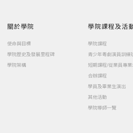
關於學院
學院課程及活
使命與目標
學院課程
學院歷史及發展里程碑
青少年粵劇演員訓練
學院架構
短期課程/從業員專
合辦課程
學員及畢業生演出
其他活動
學院導師一覽