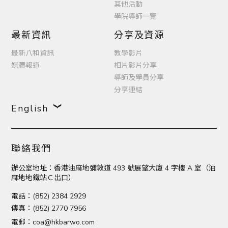
其他活動
學院導師一覽
最新資訊
分享及資源
最新八和資訊
教學影片
媒體報道
相片影片分享
導師及學員分享
分享連結
English
聯絡我們
辦公室地址：香港油麻地彌敦道 493 號展望大廈 4 字樓 A 室（油
麻地地鐵站Ｃ出口）
電話：(852) 2384 2929
傳真：(852) 2770 7956
電郵：
coa@hkbarwo.com